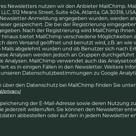
es Newsletters nutzen wir den Anbieter MailChimp. Ma
LC, 512 Means Street, Suite 404, Atlanta, GA 30318, USA, 
er Newsletter-Anmeldung angegeben wurden, werden an
ieser gespeichert. Die bei der Registrierung eingege
rgegeben. Nach der Registrierung wird MailChimp Ihnen
r hinaus bietet MailChimp verschiedene Möglichkeiten a
ch dem Versand geöffnet und benutzt wird, z.B. an wie v
b Mails abgelehnt wurden und ob Benutzer sich nach Erha
 Diese Analysen werden jedoch an Gruppen durchgeführ
elle Analysen. MailChimp verwendet auch das Analysetool
riert es in einigen Fällen in den Newsletter. Weitere In
in unseren Datenschutzbestimmungen zu Google Analyti
 über den Datenschutz bei MailChimp finden Sie unter
l/privacy/
 Speicherung der E-Mail-Adresse sowie deren Nutzung 
e jederzeit widerrufen. Sie können den Newsletter entw
aten abbestellen oder auf den in jedem Newsletter e