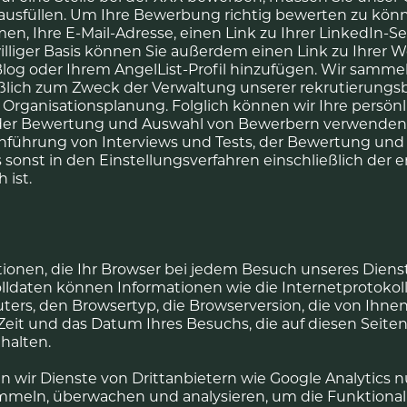
usfüllen. Um Ihre Bewerbung richtig bewerten zu könn
n, Ihre E-Mail-Adresse, einen Link zu Ihrer LinkedIn-Se
williger Basis können Sie außerdem einen Link zu Ihrer 
m Blog oder Ihrem AngelList-Profil hinzufügen. Wir samm
eßlich zum Zweck der Verwaltung unserer rekrutierungs
Organisationsplanung. Folglich können wir Ihre persön
 Bewertung und Auswahl von Bewerbern verwenden, ei
hführung von Interviews und Tests, der Bewertung und 
 sonst in den Einstellungsverfahren einschließlich der 
 ist.
onen, die Ihr Browser bei jedem Besuch unseres Dienst
olldaten können Informationen wie die Internetprotokoll
ters, den Browsertyp, die Browserversion, die von Ihne
 Zeit und das Datum Ihres Besuchs, die auf diesen Seite
halten.
 wir Dienste von Drittanbietern wie Google Analytics nu
mmeln, überwachen und analysieren, um die Funktionali