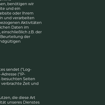
en, benötigen wir
ite und ein
Website oder Ihrem
eln und verarbeiten
bezogenen Aktivitäten
lichen Daten im
nschließlich z.B. der
Beurteilung der
endgültigen
es sendet ("Log-
-Adresse ("IP-
n besuchten Seiten
n verbrachte Zeit und
tzen, die diese Art
tät unseres Dienstes