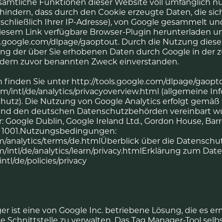
sämtliche Funktionen dieser Website voll umfänglich 
hindern, dass durch den Cookie erzeugte Daten, die sic
schließlich Ihrer IP-Adresse), von Google gesammelt un
diesem Link verfügbare Browser-Plugin herunterladen u
ols.google.com/dlpage/gaoptout. Durch die Nutzung diese
ung der über Sie erhobenen Daten durch Google in der 
 dem zuvor benannten Zweck einverstanden.
 finden Sie unter http://tools.google.com/dlpage/gaopt
m/intl/de/analytics/privacyoverview.html (allgemeine I
chutz). Die Nutzung von Google Analytics erfolgt gem
und den deutschen Datenschutzbehörden vereinbart w
: Google Dublin, Google Ireland Ltd., Gordon House, Barr
436 1001.Nutzungsbedingungen:
/analytics/terms/de.htmlÜberblick über die Datenschutz
/intl/de/analytics/learn/privacy.htmlErklärung zum Dat
ntl/de/policies/privacy
r ist eine von Google Inc. betriebene Lösung, die es er
 Schnittstelle zu verwalten. Das Tag Manager-Tool selbs