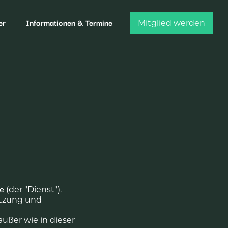
er
Informationen & Termine
Mitglied werden
(der "Dienst").
de
Nutzung und
ußer wie in dieser