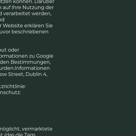
nutzen können. Darüber
h auf Ihre Nutzung der
d verarbeitet werden,
nd
r Website erklären Sie
zuvor beschriebenen
out oder
nformationen zu Google
äß den Bestimmungen,
urden.Informationen
ow Street, Dublin 4,
richtlinie:
enschutz:
möglicht, vermarktete
t (das die Tags