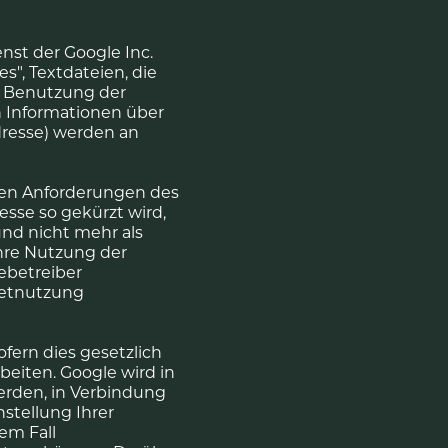
st der Google Inc.
s", Textdateien, die
r Benutzung der
 Informationen über
dresse) werden an
den Anforderungen des
sse so gekürzt wird,
und nicht mehr als
Ihre Nutzung der
ebetreiber
netnutzung
fern dies gesetzlich
beiten. Google wird in
erden, in Verbindung
stellung Ihrer
sem Fall