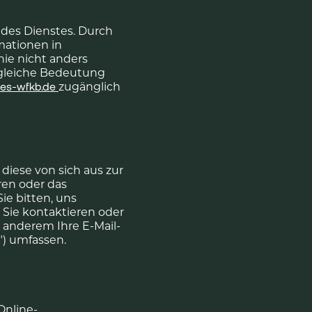
 des Dienstes. Durch
mationen in
nie nicht anders
e gleiche Bedeutung
zugänglich
les-wfkb.de
iese von sich aus zur
ren oder das
ie bitten, uns
Sie kontaktieren oder
r anderem Ihre E-Mail-
") umfassen.
Online-